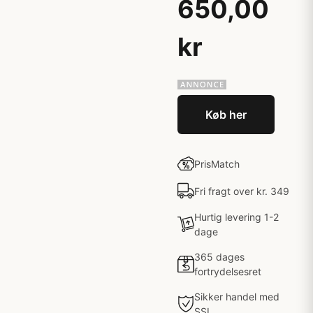
650,00
kr
Køb her
PrisMatch
Fri fragt over kr. 349
Hurtig levering 1-2
dage
365 dages
fortrydelsesret
Sikker handel med
SSL