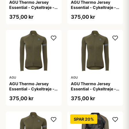
AGU Thermo Jersey
AGU Thermo Jersey
Essential - Cykeltrøje -
Essential - Cykeltrøje -
Dame - Army grøn - Str.
Dame - Army grøn - Str.
375,00 kr
375,00 kr
L
M
AGU
AGU
AGU Thermo Jersey
AGU Thermo Jersey
Essential - Cykeltrøje -
Essential - Cykeltrøje -
Dame - Army grøn - Str.
Dame - Army grøn - Str.
375,00 kr
375,00 kr
S
XL
SPAR 20%