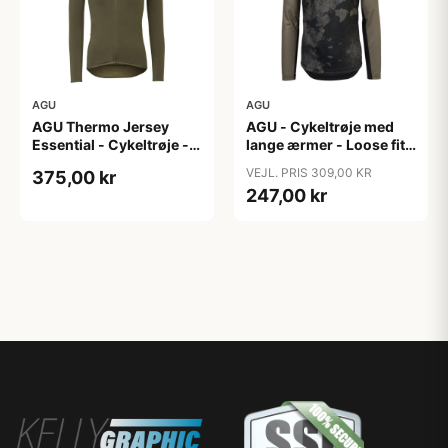
AGU
AGU
AGU Thermo Jersey
AGU - Cykeltrøje med
Essential - Cykeltrøje -
lange ærmer - Loose fit -
Dame - Army grøn - Str.
MTB - Army Grøn - Str. S
VEJL. PRIS 309,00 KR
375,00 kr
XXL
247,00 kr