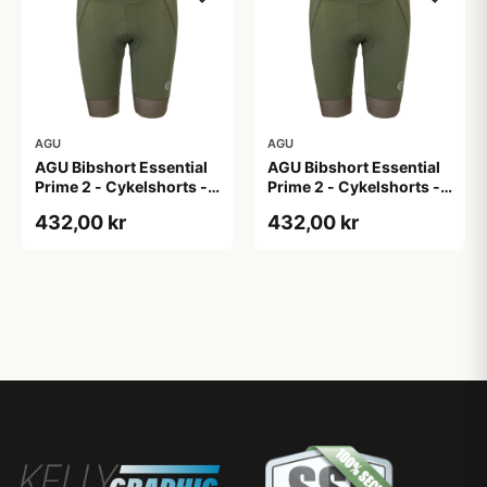
AGU
AGU
AGU Bibshort Essential
AGU Bibshort Essential
Prime 2 - Cykelshorts -
Prime 2 - Cykelshorts -
Dame - Army Grøn - Str.
Dame - Army Grøn - Str.
432,00 kr
432,00 kr
2XL
L