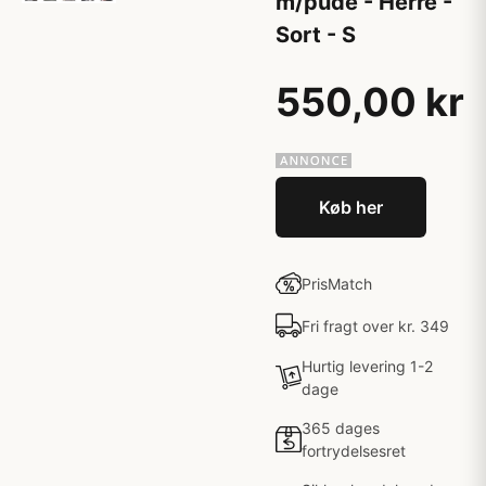
m/pude - Herre -
Sort - S
550,00 kr
Køb her
PrisMatch
Fri fragt over kr. 349
Hurtig levering 1-2
dage
365 dages
fortrydelsesret