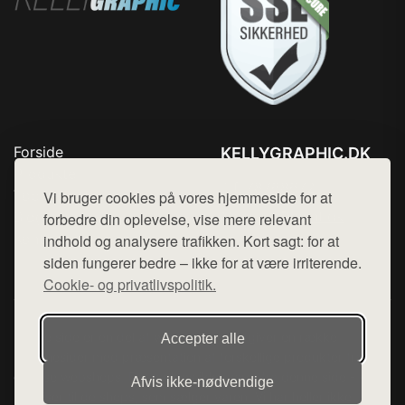
Forside
KELLYGRAPHIC.DK
Produkter
Tlf. 78768672
Top Rabatter
Vi bruger cookies på vores hjemmeside for at
Mail:
hej@want.dk
Blog
forbedre din oplevelse, vise mere relevant
Kontakt
indhold og analysere trafikken. Kort sagt: for at
Cookie- og privatlivspolitik
siden fungerer bedre – ikke for at være irriterende.
Cookie- og privatlivspolitik.
Denne side er en del af want.dk, der udgiver en række
Accepter alle
hjemmesider med præsentation af forskellige produkter fra
diverse webshops. Der sælges ikke varer fra denne side - vi
Afvis ikke‑nødvendige
henviser til de shops, som sælger varen. Vi har heller ikke