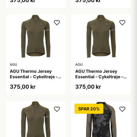
375,00 kr
375,00 kr
L
M
AGU
AGU
AGU Thermo Jersey
AGU Thermo Jersey
Essential - Cykeltrøje -
Essential - Cykeltrøje -
Dame - Army grøn - Str.
Dame - Army grøn - Str.
375,00 kr
375,00 kr
S
XL
SPAR 20%