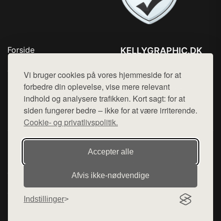
Forside
KELLYGRAPHIC.DK
Produkter
Tlf. 78768672
Top Rabatter
Vi bruger cookies på vores hjemmeside for at
Mail:
hej@want.dk
Blog
forbedre din oplevelse, vise mere relevant
Kontakt
indhold og analysere trafikken. Kort sagt: for at
Cookie- og privatlivspolitik
siden fungerer bedre – ikke for at være irriterende.
Cookie- og privatlivspolitik.
Denne side er en del af want.dk, der udgiver en række
Accepter alle
hjemmesider med præsentation af forskellige produkter fra
diverse webshops. Der sælges ikke varer fra denne side - vi
Afvis ikke‑nødvendige
henviser til de shops, som sælger varen. Vi har heller ikke
varerne på lager.
Indstillinger
© 2026 kellygraphic.dk. Alle rettigheder forbeholdes.