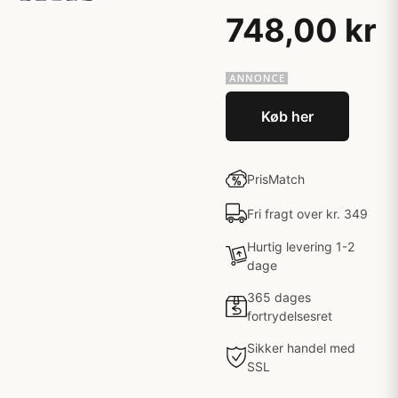
748,00 kr
Køb her
PrisMatch
Fri fragt over kr. 349
Hurtig levering 1-2
dage
365 dages
fortrydelsesret
Sikker handel med
SSL