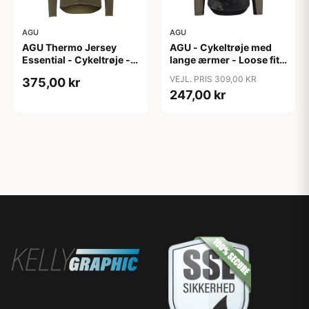
AGU
AGU
AGU Thermo Jersey
AGU - Cykeltrøje med
Essential - Cykeltrøje -
lange ærmer - Loose fit -
Dame - Army grøn - Str.
MTB - Army Grøn - Str. S
VEJL. PRIS 309,00 KR
375,00 kr
XXL
247,00 kr