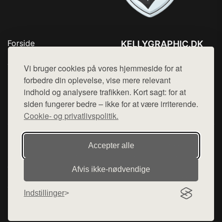
Forside
KELLYGRAPHIC.DK
Produkter
Tlf. 78768672
Top Rabatter
Vi bruger cookies på vores hjemmeside for at
Mail:
hej@want.dk
Blog
forbedre din oplevelse, vise mere relevant
Kontakt
indhold og analysere trafikken. Kort sagt: for at
Cookie- og privatlivspolitik
siden fungerer bedre – ikke for at være irriterende.
Cookie- og privatlivspolitik.
Denne side er en del af want.dk, der udgiver en række
Accepter alle
hjemmesider med præsentation af forskellige produkter fra
diverse webshops. Der sælges ikke varer fra denne side - vi
Afvis ikke‑nødvendige
henviser til de shops, som sælger varen. Vi har heller ikke
varerne på lager.
Indstillinger
© 2026 kellygraphic.dk. Alle rettigheder forbeholdes.