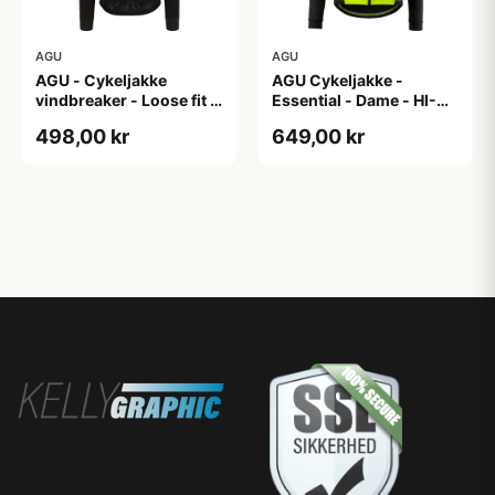
AGU
AGU
AGU - Cykeljakke
AGU Cykeljakke -
vindbreaker - Loose fit -
Essential - Dame - HI-
Sort - Str. XXXL
VIS - Sort/Gul - Str. M
498,00 kr
649,00 kr