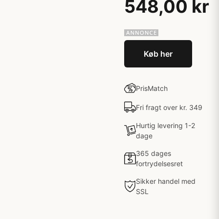
548,00 kr
Køb her
PrisMatch
Fri fragt over kr. 349
Hurtig levering 1-2
dage
365 dages
fortrydelsesret
Sikker handel med
SSL