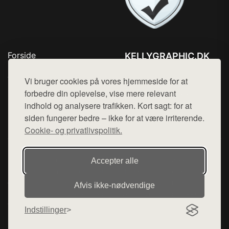
Forside
KELLYGRAPHIC.DK
Produkter
Tlf. 78768672
Top Rabatter
Vi bruger cookies på vores hjemmeside for at
Mail:
hej@want.dk
Blog
forbedre din oplevelse, vise mere relevant
Kontakt
indhold og analysere trafikken. Kort sagt: for at
Cookie- og privatlivspolitik
siden fungerer bedre – ikke for at være irriterende.
Cookie- og privatlivspolitik.
Denne side er en del af want.dk, der udgiver en række
Accepter alle
hjemmesider med præsentation af forskellige produkter fra
diverse webshops. Der sælges ikke varer fra denne side - vi
Afvis ikke‑nødvendige
henviser til de shops, som sælger varen. Vi har heller ikke
varerne på lager.
Indstillinger
© 2026 kellygraphic.dk. Alle rettigheder forbeholdes.