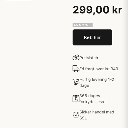
299,00 kr
Køb her
PrisMatch
Fri fragt over kr. 349
Hurtig levering 1-2
dage
365 dages
fortrydelsesret
Sikker handel med
SSL