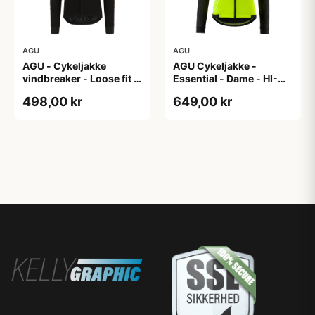
AGU
AGU
AGU - Cykeljakke
AGU Cykeljakke -
vindbreaker - Loose fit -
Essential - Dame - HI-
Sort - Str. XXXL
VIS - Sort/Gul - Str. M
498,00 kr
649,00 kr