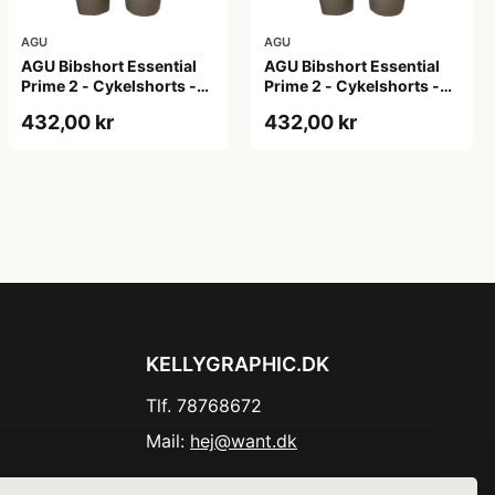
AGU
AGU
AGU Bibshort Essential
AGU Bibshort Essential
Prime 2 - Cykelshorts -
Prime 2 - Cykelshorts -
Dame - Army Grøn - Str.
Dame - Army Grøn - Str. L
432,00 kr
432,00 kr
2XL
KELLYGRAPHIC.DK
Tlf. 78768672
Mail:
hej@want.dk
Cookie- og privatlivspolitik