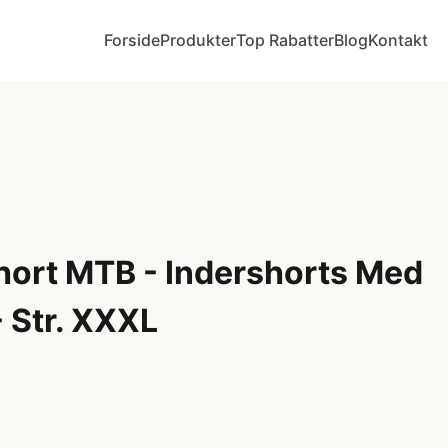
Forside
Produkter
Top Rabatter
Blog
Kontakt
hort MTB - Indershorts Med
- Str. XXXL