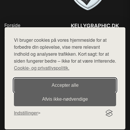
Forside
KELLYGRAPHIC.DK
Produkter
Tlf. 78768672
Top Rabatter
Vi bruger cookies på vores hjemmeside for at
Mail:
hej@want.dk
Blog
forbedre din oplevelse, vise mere relevant
Kontakt
indhold og analysere trafikken. Kort sagt: for at
Cookie- og privatlivspolitik
siden fungerer bedre – ikke for at være irriterende.
Cookie- og privatlivspolitik.
Denne side er en del af want.dk, der udgiver en række
Accepter alle
hjemmesider med præsentation af forskellige produkter fra
diverse webshops. Der sælges ikke varer fra denne side - vi
Afvis ikke‑nødvendige
henviser til de shops, som sælger varen. Vi har heller ikke
varerne på lager.
Indstillinger
© 2026 kellygraphic.dk. Alle rettigheder forbeholdes.