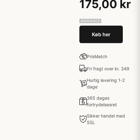
175,00 kr
Køb her
PrisMatch
Fri fragt over kr. 349
Hurtig levering 1-2
dage
365 dages
fortrydelsesret
Sikker handel med
SSL