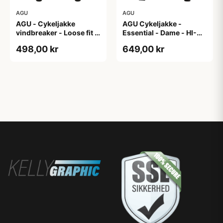
AGU
AGU
AGU - Cykeljakke
AGU Cykeljakke -
vindbreaker - Loose fit -
Essential - Dame - HI-
Sort - Str. XXXL
VIS - Sort/Gul - Str. M
498,00 kr
649,00 kr