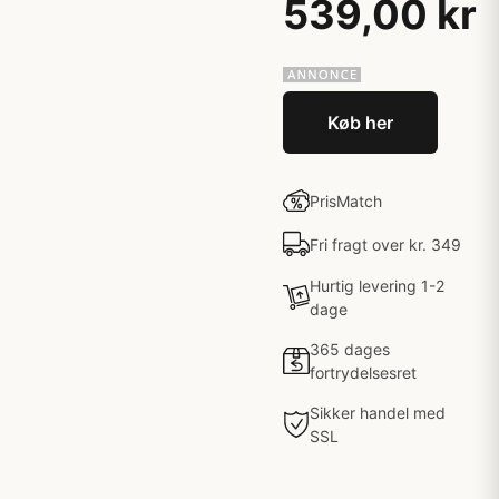
539,00 kr
Køb her
PrisMatch
Fri fragt over kr. 349
Hurtig levering 1-2
dage
365 dages
fortrydelsesret
Sikker handel med
SSL