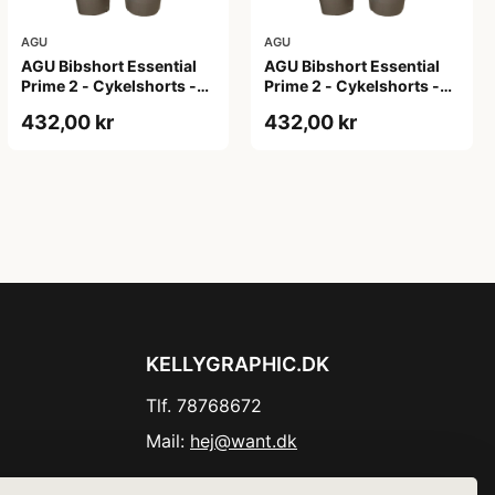
AGU
AGU
AGU Bibshort Essential
AGU Bibshort Essential
Prime 2 - Cykelshorts -
Prime 2 - Cykelshorts -
Dame - Army Grøn - Str.
Dame - Army Grøn - Str. L
432,00 kr
432,00 kr
2XL
KELLYGRAPHIC.DK
Tlf. 78768672
Mail:
hej@want.dk
Cookie- og privatlivspolitik