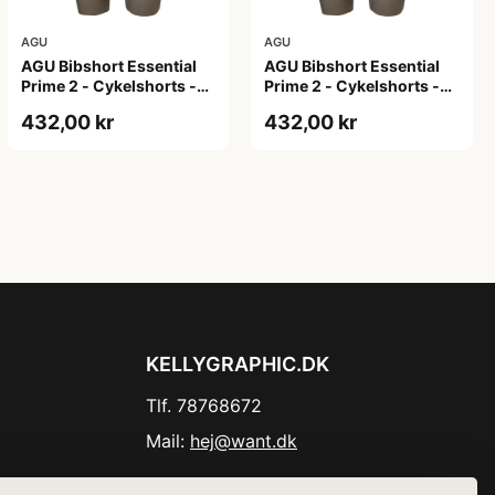
AGU
AGU
AGU Bibshort Essential
AGU Bibshort Essential
Prime 2 - Cykelshorts -
Prime 2 - Cykelshorts -
Dame - Army Grøn - Str.
Dame - Army Grøn - Str. L
432,00 kr
432,00 kr
2XL
KELLYGRAPHIC.DK
Tlf. 78768672
Mail:
hej@want.dk
Cookie- og privatlivspolitik