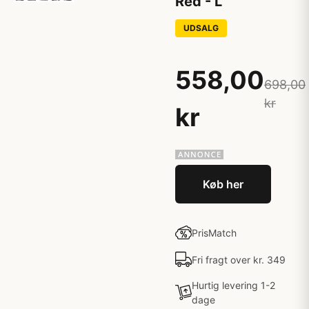
Red - L
UDSALG
558,00
698,00
kr
kr
Køb her
PrisMatch
Fri fragt over kr. 349
Hurtig levering 1-2
dage