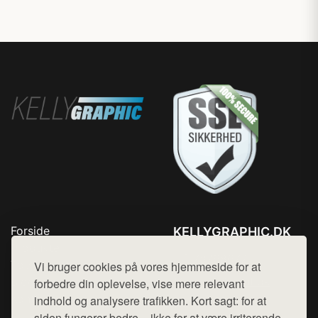
Forside
KELLYGRAPHIC.DK
Produkter
Tlf. 78768672
Top Rabatter
Vi bruger cookies på vores hjemmeside for at
Mail:
hej@want.dk
Blog
forbedre din oplevelse, vise mere relevant
Kontakt
indhold og analysere trafikken. Kort sagt: for at
Cookie- og privatlivspolitik
siden fungerer bedre – ikke for at være irriterende.