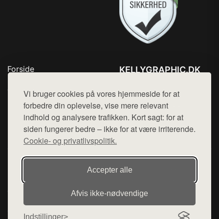
Forside
KELLYGRAPHIC.DK
Produkter
Tlf. 78768672
Top Rabatter
Vi bruger cookies på vores hjemmeside for at
Mail:
hej@want.dk
Blog
forbedre din oplevelse, vise mere relevant
Kontakt
indhold og analysere trafikken. Kort sagt: for at
Cookie- og privatlivspolitik
siden fungerer bedre – ikke for at være irriterende.
Cookie- og privatlivspolitik.
Denne side er en del af want.dk, der udgiver en række
Accepter alle
hjemmesider med præsentation af forskellige produkter fra
diverse webshops. Der sælges ikke varer fra denne side - vi
Afvis ikke‑nødvendige
henviser til de shops, som sælger varen. Vi har heller ikke
varerne på lager.
Indstillinger