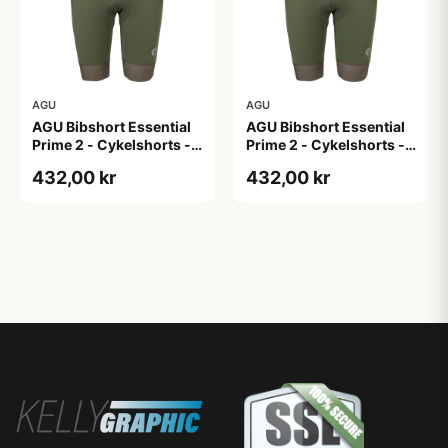
AGU
AGU
AGU Bibshort Essential
AGU Bibshort Essential
Prime 2 - Cykelshorts -
Prime 2 - Cykelshorts -
Dame - Army Grøn - Str.
Dame - Army Grøn - Str.
432,00 kr
432,00 kr
2XL
L