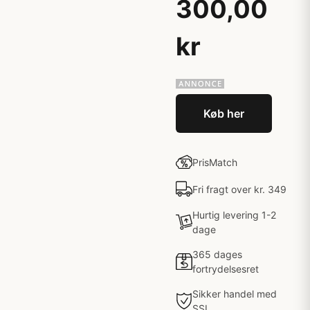
300,00
kr
Køb her
PrisMatch
Fri fragt over kr. 349
Hurtig levering 1-2
dage
365 dages
fortrydelsesret
Sikker handel med
SSL