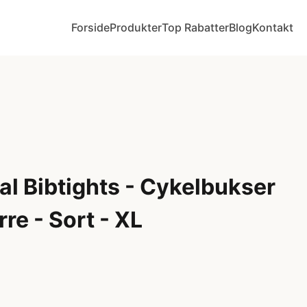
Forside
Produkter
Top Rabatter
Blog
Kontakt
l Bibtights - Cykelbukser
re - Sort - XL