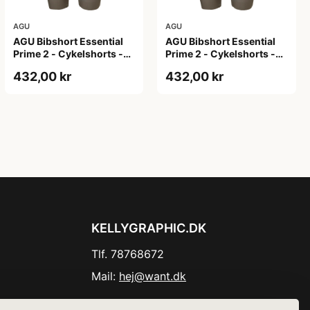
AGU
AGU
AGU Bibshort Essential
AGU Bibshort Essential
Prime 2 - Cykelshorts -
Prime 2 - Cykelshorts -
Dame - Army Grøn - Str.
Dame - Army Grøn - Str. L
432,00 kr
432,00 kr
2XL
KELLYGRAPHIC.DK
Tlf. 78768672
Mail:
hej@want.dk
Cookie- og privatlivspolitik