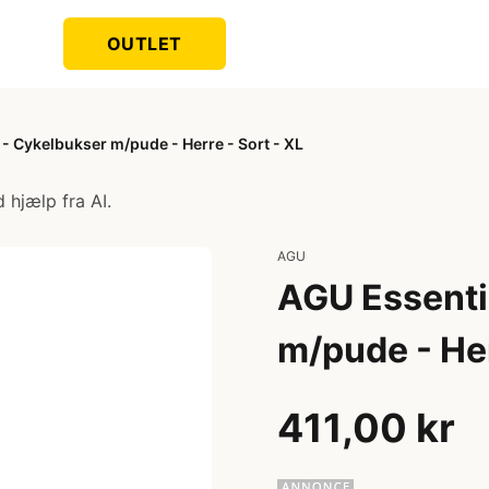
OUTLET
 - Cykelbukser m/pude - Herre - Sort - XL
 hjælp fra AI.
AGU
AGU Essentia
m/pude - Her
411,00 kr