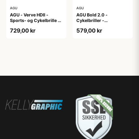
AGU
AGU
AGU - Verve HDII -
AGU Bold 2.0 -
Sports- og Cykelbrille -
Cykelbriller -
3 sæt linser - Mat
Hvid/Bronze
729,00 kr
579,00 kr
Sort/Gul