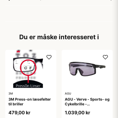
Du er måske interesseret i
3M
AGU
3M Press-on læsefelter
AGU - Verve - Sports- og
til briller
Cykelbrille -
Photokromisk linse -
479,00 kr
1.039,00 kr
Mat Sort