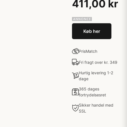
411,00 kr
Køb her
PrisMatch
Fri fragt over kr. 349
Hurtig levering 1-2
dage
365 dages
fortrydelsesret
Sikker handel med
SSL