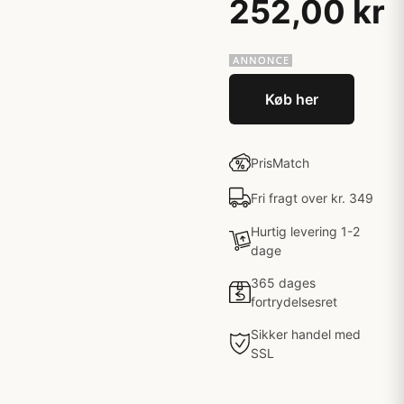
252,00 kr
Køb her
PrisMatch
Fri fragt over kr. 349
Hurtig levering 1-2
dage
365 dages
fortrydelsesret
Sikker handel med
SSL