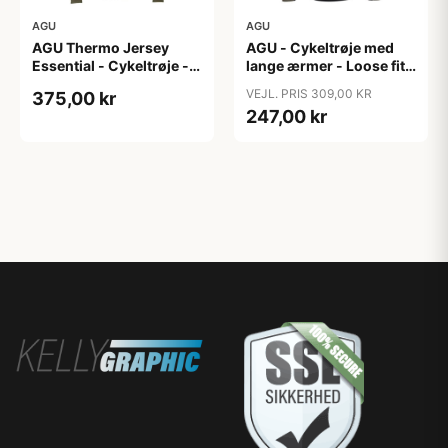
AGU
AGU
AGU Thermo Jersey
AGU - Cykeltrøje med
Essential - Cykeltrøje -
lange ærmer - Loose fit -
Dame - Army grøn - Str.
MTB - Army Grøn - Str. S
VEJL. PRIS 309,00 KR
375,00 kr
XXL
247,00 kr