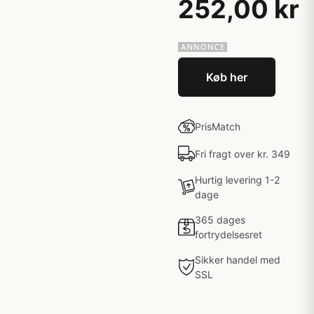
252,00 kr
Køb her
PrisMatch
Fri fragt over kr. 349
Hurtig levering 1-2
dage
365 dages
fortrydelsesret
Sikker handel med
SSL