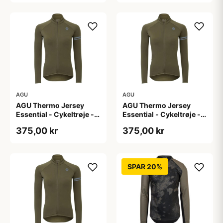
AGU
AGU
AGU Thermo Jersey
AGU Thermo Jersey
Essential - Cykeltrøje -
Essential - Cykeltrøje -
Dame - Army grøn - Str.
Dame - Army grøn - Str.
375,00 kr
375,00 kr
S
XL
SPAR 20%