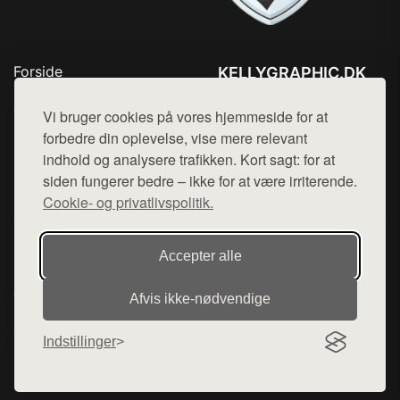
Forside
KELLYGRAPHIC.DK
Produkter
Tlf. 78768672
Top Rabatter
Vi bruger cookies på vores hjemmeside for at
Mail:
hej@want.dk
Blog
forbedre din oplevelse, vise mere relevant
Kontakt
indhold og analysere trafikken. Kort sagt: for at
Cookie- og privatlivspolitik
siden fungerer bedre – ikke for at være irriterende.
Cookie- og privatlivspolitik.
Denne side er en del af want.dk, der udgiver en række
Accepter alle
hjemmesider med præsentation af forskellige produkter fra
diverse webshops. Der sælges ikke varer fra denne side - vi
Afvis ikke‑nødvendige
henviser til de shops, som sælger varen. Vi har heller ikke
varerne på lager.
Indstillinger
© 2026 kellygraphic.dk. Alle rettigheder forbeholdes.