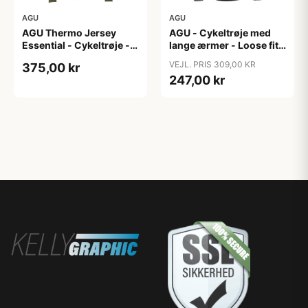
AGU
AGU
AGU Thermo Jersey
AGU - Cykeltrøje med
Essential - Cykeltrøje -
lange ærmer - Loose fit -
Dame - Army grøn - Str.
MTB - Army Grøn - Str. S
VEJL. PRIS 309,00 KR
375,00 kr
XXL
247,00 kr