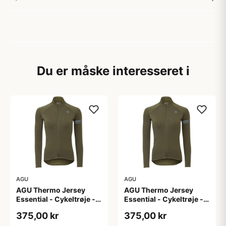
Du er måske interesseret i
AGU
AGU
AGU Thermo Jersey
AGU Thermo Jersey
Essential - Cykeltrøje -
Essential - Cykeltrøje -
Dame - Army grøn - Str.
Dame - Army grøn - Str.
375,00 kr
375,00 kr
L
M