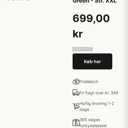
Green - Str. XXL
699,00
kr
Køb her
PrisMatch
Fri fragt over kr. 349
Hurtig levering 1-2
dage
365 dages
fortrydelsesret