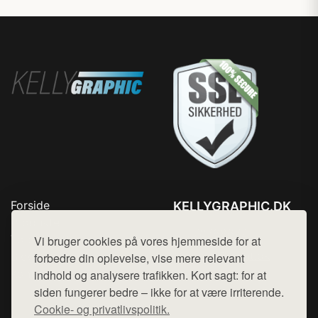
Forside
KELLYGRAPHIC.DK
Produkter
Tlf. 78768672
Top Rabatter
Vi bruger cookies på vores hjemmeside for at
Mail:
hej@want.dk
Blog
forbedre din oplevelse, vise mere relevant
Kontakt
indhold og analysere trafikken. Kort sagt: for at
Cookie- og privatlivspolitik
siden fungerer bedre – ikke for at være irriterende.
Cookie- og privatlivspolitik.