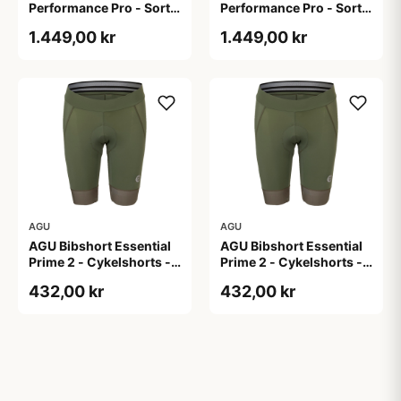
Performance Pro - Sort -
Performance Pro - Sort -
Str. 2XL
Str. XL
1.449,00 kr
1.449,00 kr
AGU
AGU
AGU Bibshort Essential
AGU Bibshort Essential
Prime 2 - Cykelshorts -
Prime 2 - Cykelshorts -
Dame - Army Grøn - Str.
Dame - Army Grøn - Str.
432,00 kr
432,00 kr
2XL
L