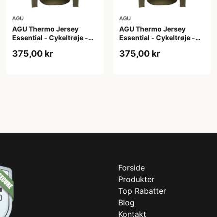
AGU
AGU
AGU Thermo Jersey
AGU Thermo Jersey
Essential - Cykeltrøje -
Essential - Cykeltrøje -
Dame - Army grøn - Str. S
Dame - Army grøn - Str.
375,00 kr
375,00 kr
XL
Forside
Produkter
Top Rabatter
Blog
Kontakt