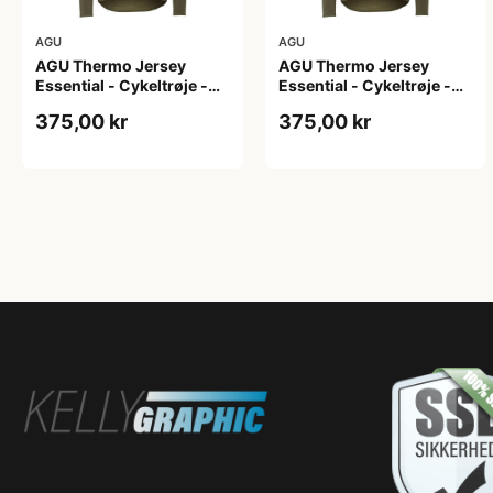
AGU
AGU
AGU Thermo Jersey
AGU Thermo Jersey
Essential - Cykeltrøje -
Essential - Cykeltrøje -
Dame - Army grøn - Str. L
Dame - Army grøn - Str.
375,00 kr
375,00 kr
M