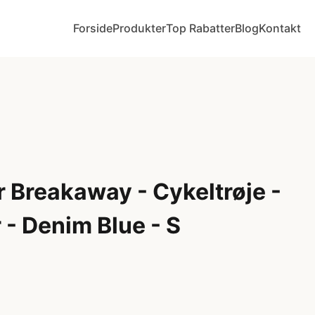
Forside
Produkter
Top Rabatter
Blog
Kontakt
 Breakaway - Cykeltrøje -
- Denim Blue - S