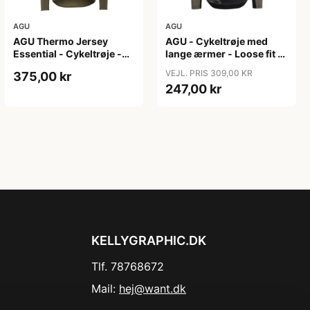
AGU
AGU
AGU Thermo Jersey
AGU - Cykeltrøje med
Essential - Cykeltrøje -
lange ærmer - Loose fit -
Dame - Army grøn - Str.
MTB - Army Grøn - Str. S
VEJL. PRIS 309,00 KR
375,00 kr
XXL
247,00 kr
KELLYGRAPHIC.DK
Tlf. 78768672
Mail:
hej@want.dk