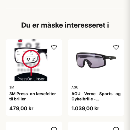
Du er måske interesseret i
3M
AGU
3M Press-on læsefelter
AGU - Verve - Sports- og
til briller
Cykelbrille -
Photokromisk linse -
479,00 kr
1.039,00 kr
Mat Sort