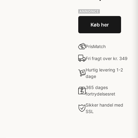
Køb her
PrisMatch
Fri fragt over kr. 349
Hurtig levering 1-2
dage
365 dages
fortrydelsesret
Sikker handel med
SSL