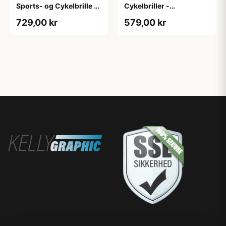
Sports- og Cykelbrille -
Cykelbriller -
3 sæt linser - Mat
Hvid/Bronze
729,00 kr
579,00 kr
Sort/Gul