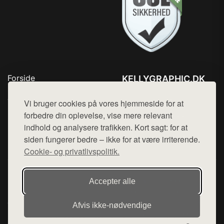
Forside
KELLYGRAPHIC.DK
Produkter
Tlf. 78768672
Top Rabatter
Vi bruger cookies på vores hjemmeside for at
Mail:
hej@want.dk
Blog
forbedre din oplevelse, vise mere relevant
Kontakt
indhold og analysere trafikken. Kort sagt: for at
Cookie- og privatlivspolitik
siden fungerer bedre – ikke for at være irriterende.
Cookie- og privatlivspolitik.
Denne side er en del af want.dk, der udgiver en række
Accepter alle
hjemmesider med præsentation af forskellige produkter fra
diverse webshops. Der sælges ikke varer fra denne side - vi
Afvis ikke‑nødvendige
henviser til de shops, som sælger varen. Vi har heller ikke