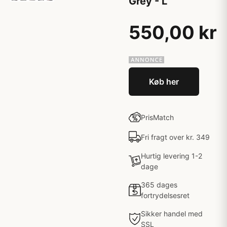
Grey - L
550,00 kr
Køb her
PrisMatch
Fri fragt over kr. 349
Hurtig levering 1-2
dage
365 dages
fortrydelsesret
Sikker handel med
SSL