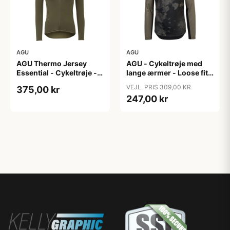
AGU
AGU
AGU Thermo Jersey
AGU - Cykeltrøje med
Essential - Cykeltrøje -
lange ærmer - Loose fit -
Dame - Army grøn - Str.
MTB - Army Grøn - Str. S
VEJL. PRIS 309,00 KR
375,00 kr
XXL
247,00 kr