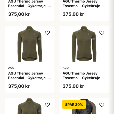
AGU Thermo Jersey
AGU Thermo Jersey
Essential - Cykeltrøje -
Essential - Cykeltrøje -
Dame - Army grøn - Str.
Dame - Army grøn - Str.
375,00 kr
375,00 kr
L
M
AGU
AGU
AGU Thermo Jersey
AGU Thermo Jersey
Essential - Cykeltrøje -
Essential - Cykeltrøje -
Dame - Army grøn - Str.
Dame - Army grøn - Str.
375,00 kr
375,00 kr
S
XL
SPAR 20%