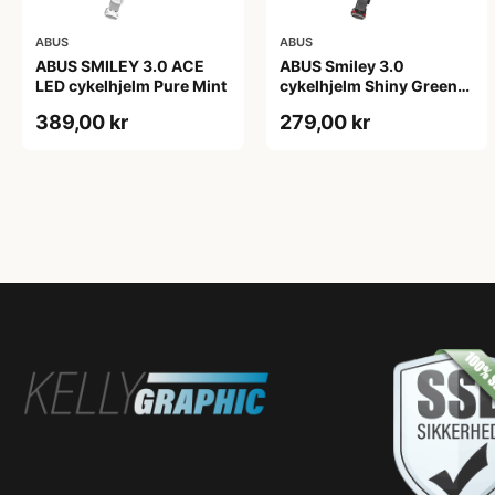
ABUS
ABUS
ABUS SMILEY 3.0 ACE
ABUS Smiley 3.0
LED cykelhjelm Pure Mint
cykelhjelm Shiny Green
(Hjelmstørrelse: 45-50
389,00 kr
279,00 kr
cm)