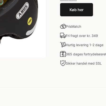
Køb her
PrisMatch
Fri fragt over kr. 349
Hurtig levering 1-2 dage
365 dages fortrydelsesre
Sikker handel med SSL