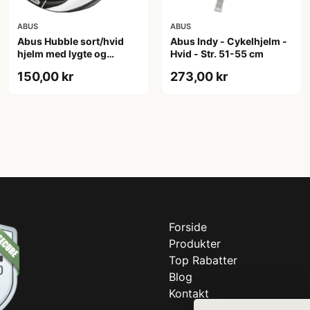
ABUS
ABUS
Abus Hubble sort/hvid
Abus Indy - Cykelhjelm -
hjelm med lygte og
Hvid - Str. 51-55 cm
magnet spænde
150,00 kr
273,00 kr
(Hjelmstørrelse: 46-52
cm)
Forside
Produkter
Top Rabatter
Blog
Kontakt