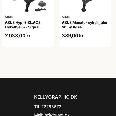
ABUS
ABUS
ABUS Hyp-E BL.ACE -
ABUS Macator cykelhjelm
Cykelhjelm - Signal
Shiny Rose
Yellow - Str. S / 51-55 cm
2.033,00 kr
389,00 kr
KELLYGRAPHIC.DK
Tlf. 78768672
Mail:
hej@want.dk