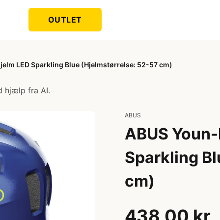
OUTLET
jelm LED Sparkling Blue (Hjelmstørrelse: 52-57 cm)
 hjælp fra AI.
ABUS
ABUS Youn-I
Sparkling Bl
cm)
438,00 kr