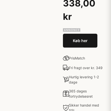
338,00
kr
Køb her
PrisMatch
Fri fragt over kr. 349
Hurtig levering 1-2
dage
365 dages
fortrydelsesret
Sikker handel med
SSL