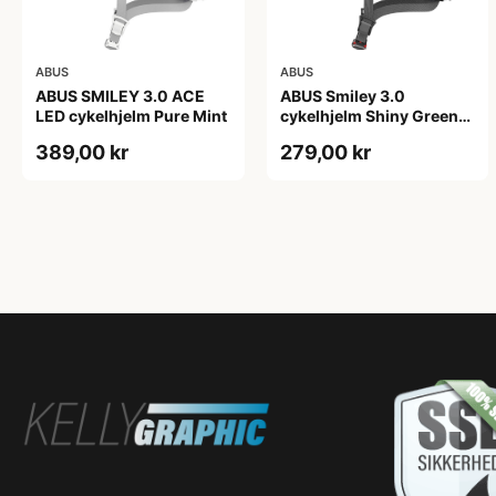
ABUS
ABUS
ABUS SMILEY 3.0 ACE
ABUS Smiley 3.0
LED cykelhjelm Pure Mint
cykelhjelm Shiny Green
(Hjelmstørrelse: 45-50
389,00 kr
279,00 kr
cm)