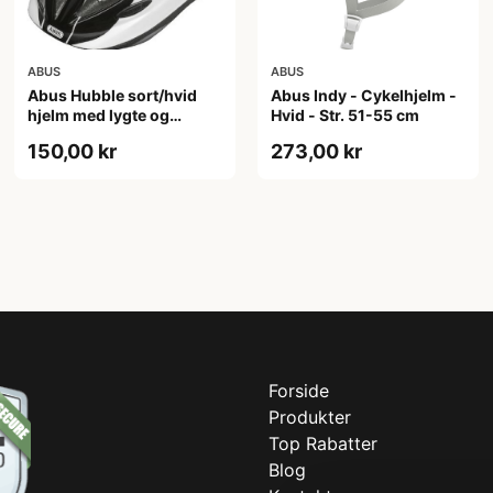
ABUS
ABUS
Abus Hubble sort/hvid
Abus Indy - Cykelhjelm -
hjelm med lygte og
Hvid - Str. 51-55 cm
magnet spænde
150,00 kr
273,00 kr
(Hjelmstørrelse: 46-52
cm)
Forside
Produkter
Top Rabatter
Blog