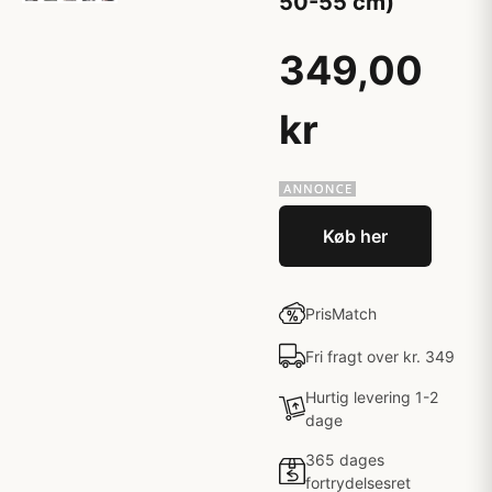
50-55 cm)
349,00
kr
Køb her
PrisMatch
Fri fragt over kr. 349
Hurtig levering 1-2
dage
365 dages
fortrydelsesret