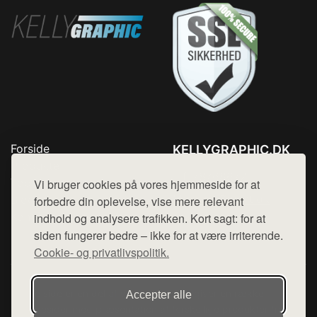
Forside
KELLYGRAPHIC.DK
Produkter
Tlf. 78768672
Top Rabatter
Vi bruger cookies på vores hjemmeside for at
Mail:
hej@want.dk
Blog
forbedre din oplevelse, vise mere relevant
Kontakt
indhold og analysere trafikken. Kort sagt: for at
Cookie- og privatlivspolitik
siden fungerer bedre – ikke for at være irriterende.
Cookie- og privatlivspolitik.
Denne side er en del af want.dk, der udgiver en række
Accepter alle
hjemmesider med præsentation af forskellige produkter fra