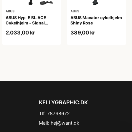
ABUS
ABUS
ABUS Hyp-E BL.ACE -
ABUS Macator cykelhjelm
Cykelhjelm - Signal
Shiny Rose
Yellow - Str. S / 51-55 cm
2.033,00 kr
389,00 kr
KELLYGRAPHIC.DK
Tlf. 78768672
Mail:
hej@want.dk