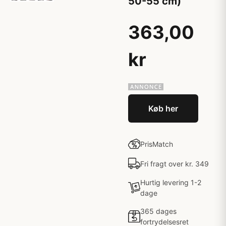
50-55 cm)
363,00
kr
Køb her
PrisMatch
Fri fragt over kr. 349
Hurtig levering 1-2
dage
365 dages
fortrydelsesret