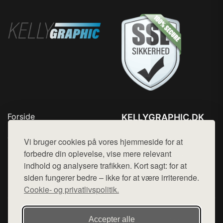
Forside
KELLYGRAPHIC.DK
Produkter
Tlf. 78768672
Top Rabatter
Vi bruger cookies på vores hjemmeside for at
Mail:
hej@want.dk
Blog
forbedre din oplevelse, vise mere relevant
Kontakt
indhold og analysere trafikken. Kort sagt: for at
Cookie- og privatlivspolitik
siden fungerer bedre – ikke for at være irriterende.
Cookie- og privatlivspolitik.
Denne side er en del af want.dk, der udgiver en række
Accepter alle