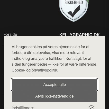
Forside
KELLYGRAPHIC.DK
Produkter
Tlf. 78768672
Top Rabatter
Vi bruger cookies på vores hjemmeside for at
Mail:
hej@want.dk
Blog
forbedre din oplevelse, vise mere relevant
Kontakt
indhold og analysere trafikken. Kort sagt: for at
Cookie- og privatlivspolitik
siden fungerer bedre – ikke for at være irriterende.
Cookie- og privatlivspolitik.
Denne side er en del af want.dk, der udgiver en række
Accepter alle
hjemmesider med præsentation af forskellige produkter fra
diverse webshops. Der sælges ikke varer fra denne side - vi
Afvis ikke‑nødvendige
henviser til de shops, som sælger varen. Vi har heller ikke
varerne på lager.
Indstillinger