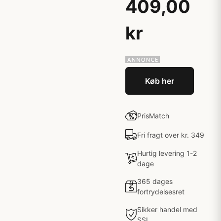
409,00
kr
Køb her
PrisMatch
Fri fragt over kr. 349
Hurtig levering 1-2
dage
365 dages
fortrydelsesret
Sikker handel med
SSL