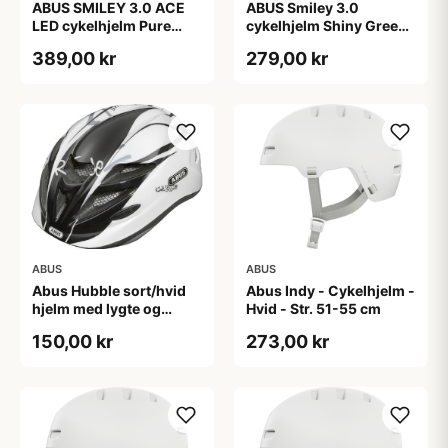
ABUS SMILEY 3.0 ACE
ABUS Smiley 3.0
LED cykelhjelm Pure
cykelhjelm Shiny Green
Mint
(Hjelmstørrelse: 45-50
389,00 kr
279,00 kr
cm)
ABUS
ABUS
Abus Hubble sort/hvid
Abus Indy - Cykelhjelm -
hjelm med lygte og
Hvid - Str. 51-55 cm
magnet spænde
150,00 kr
273,00 kr
(Hjelmstørrelse: 46-52
cm)