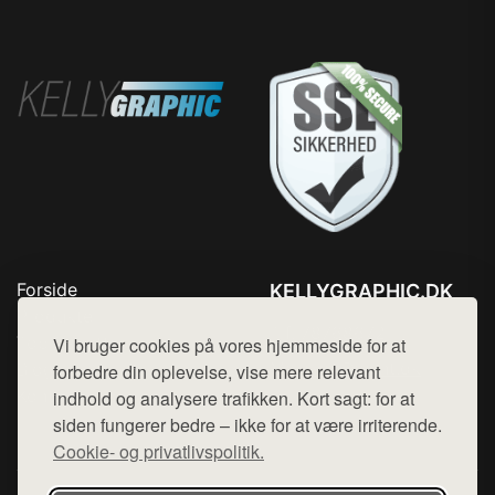
Forside
KELLYGRAPHIC.DK
Produkter
Tlf. 78768672
Top Rabatter
Vi bruger cookies på vores hjemmeside for at
Mail:
hej@want.dk
Blog
forbedre din oplevelse, vise mere relevant
Kontakt
indhold og analysere trafikken. Kort sagt: for at
Cookie- og privatlivspolitik
siden fungerer bedre – ikke for at være irriterende.
Cookie- og privatlivspolitik.