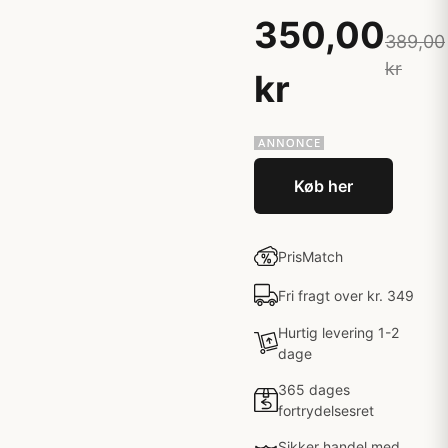
350,00
389,00
kr
kr
Køb her
PrisMatch
Fri fragt over kr. 349
Hurtig levering 1-2
dage
365 dages
fortrydelsesret
Sikker handel med