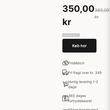
350,00
389,00
kr
kr
Køb her
PrisMatch
Fri fragt over kr. 349
Hurtig levering 1-2
dage
365 dages
fortrydelsesret
Sikker handel med