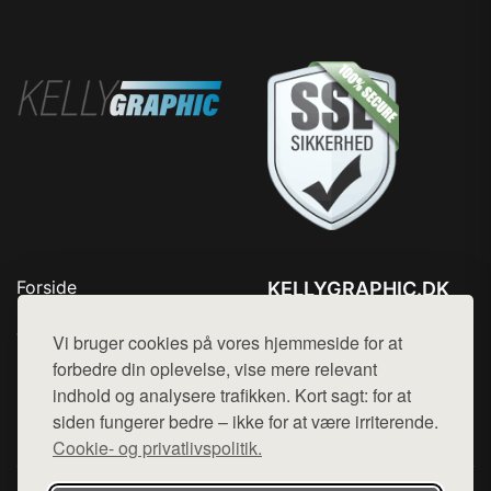
Forside
KELLYGRAPHIC.DK
Produkter
Tlf. 78768672
Top Rabatter
Vi bruger cookies på vores hjemmeside for at
Mail:
hej@want.dk
Blog
forbedre din oplevelse, vise mere relevant
Kontakt
indhold og analysere trafikken. Kort sagt: for at
Cookie- og privatlivspolitik
siden fungerer bedre – ikke for at være irriterende.
Cookie- og privatlivspolitik.