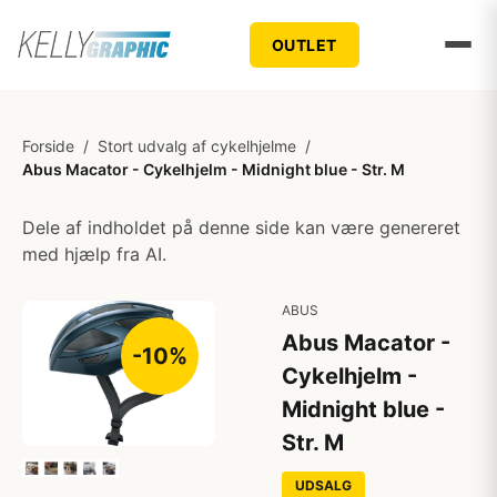
OUTLET
Forside
/
Stort udvalg af cykelhjelme
/
Abus Macator - Cykelhjelm - Midnight blue - Str. M
Dele af indholdet på denne side kan være genereret
med hjælp fra AI.
ABUS
Abus Macator -
-10%
Cykelhjelm -
Midnight blue -
Str. M
UDSALG