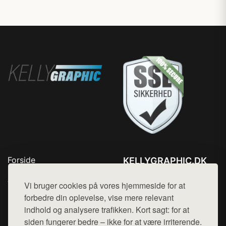
Forside
KELLYGRAPHIC.DK
Produkter
Tlf. 78768672
Top Rabatter
Vi bruger cookies på vores hjemmeside for at
Mail:
hej@want.dk
Blog
forbedre din oplevelse, vise mere relevant
Kontakt
indhold og analysere trafikken. Kort sagt: for at
Cookie- og privatlivspolitik
siden fungerer bedre – ikke for at være irriterende.