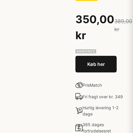
350,00
389,00
kr
kr
Køb her
PrisMatch
Fri fragt over kr. 349
Hurtig levering 1-2
dage
365 dages
fortrydelsesret