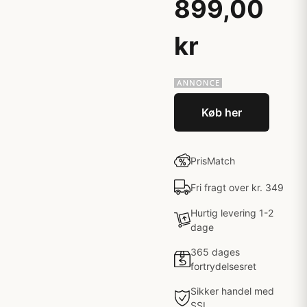
899,00
kr
Køb her
PrisMatch
Fri fragt over kr. 349
Hurtig levering 1-2
dage
365 dages
fortrydelsesret
Sikker handel med
SSL