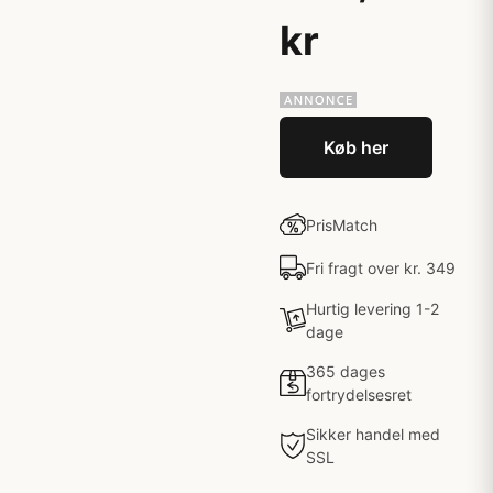
kr
Køb her
PrisMatch
Fri fragt over kr. 349
Hurtig levering 1-2
dage
365 dages
fortrydelsesret
Sikker handel med
SSL