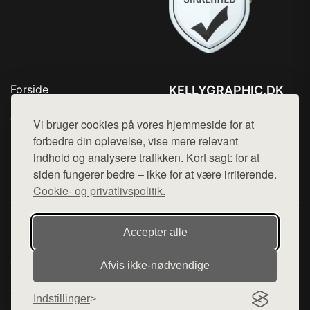
Forside
KELLYGRAPHIC.DK
Produkter
Tlf. 78768672
Top Rabatter
Vi bruger cookies på vores hjemmeside for at
Mail:
hej@want.dk
Blog
forbedre din oplevelse, vise mere relevant
Kontakt
indhold og analysere trafikken. Kort sagt: for at
Cookie- og privatlivspolitik
siden fungerer bedre – ikke for at være irriterende.
Cookie- og privatlivspolitik.
Denne side er en del af want.dk, der udgiver en række
Accepter alle
hjemmesider med præsentation af forskellige produkter fra
diverse webshops. Der sælges ikke varer fra denne side - vi
Afvis ikke‑nødvendige
henviser til de shops, som sælger varen. Vi har heller ikke
varerne på lager.
Indstillinger