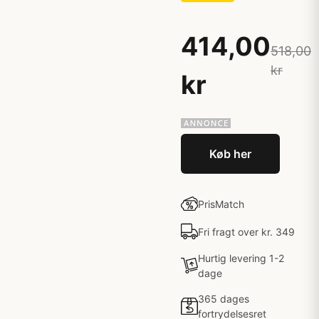
414,00
518,00
kr
kr
Køb her
PrisMatch
Fri fragt over kr. 349
Hurtig levering 1-2
dage
365 dages
fortrydelsesret