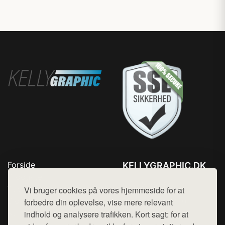
Forside
KELLYGRAPHIC.DK
Produkter
Tlf. 78768672
Top Rabatter
Vi bruger cookies på vores hjemmeside for at
Mail:
hej@want.dk
Blog
forbedre din oplevelse, vise mere relevant
Kontakt
indhold og analysere trafikken. Kort sagt: for at
Cookie- og privatlivspolitik