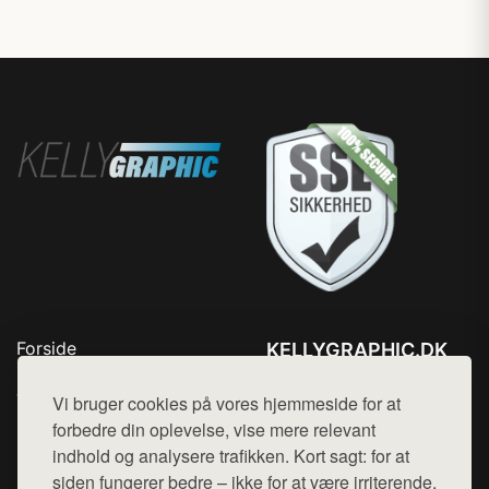
Forside
KELLYGRAPHIC.DK
Produkter
Tlf. 78768672
Top Rabatter
Vi bruger cookies på vores hjemmeside for at
Mail:
hej@want.dk
Blog
forbedre din oplevelse, vise mere relevant
Kontakt
indhold og analysere trafikken. Kort sagt: for at
Cookie- og privatlivspolitik
siden fungerer bedre – ikke for at være irriterende.