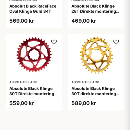
Absolut Black RaceFace
Absolute Black Klinge
Oval Klinge Guld 34T
28T Direkte montering
SRAM GXP Rød
569,00 kr
469,00 kr
ABSOLUTEBLACK
ABSOLUTEBLACK
Absolute Black Klinge
Absolute Black Klinge
30T Direkte montering
30T direkte montering
SRAM GXP/BB30/DUB
Oval SRAM GXP Guld
559,00 kr
589,00 kr
Rød