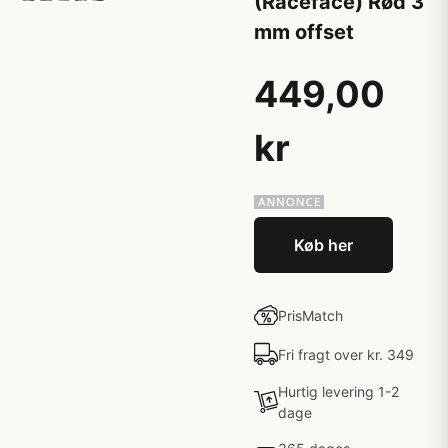
(Raceface) Rød 3
mm offset
449,00
kr
Køb her
PrisMatch
Fri fragt over kr. 349
Hurtig levering 1-2
dage