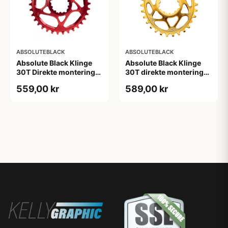
ABSOLUTEBLACK
ABSOLUTEBLACK
Absolute Black Klinge
Absolute Black Klinge
30T Direkte montering
30T direkte montering
SRAM GXP/BB30/DUB
Oval SRAM GXP Guld
559,00 kr
589,00 kr
Rød