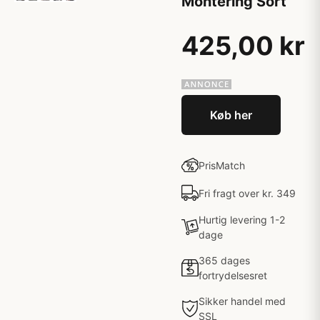
Montering Sort
425,00 kr
Køb her
PrisMatch
Fri fragt over kr. 349
Hurtig levering 1-2
dage
365 dages
fortrydelsesret
Sikker handel med
SSL