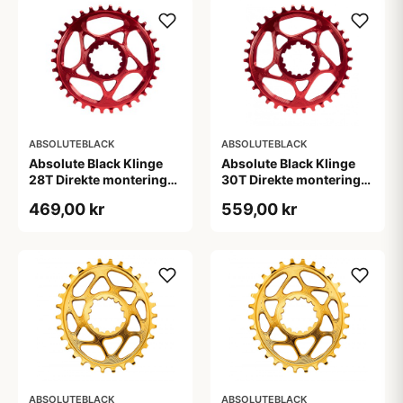
ABSOLUTEBLACK
ABSOLUTEBLACK
Absolute Black Klinge
Absolute Black Klinge
28T Direkte montering
30T Direkte montering
SRAM GXP Rød
SRAM GXP/BB30/DUB
469,00 kr
559,00 kr
Rød
ABSOLUTEBLACK
ABSOLUTEBLACK