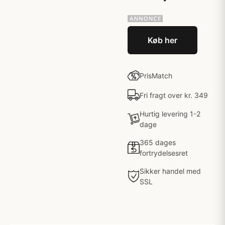
Køb her
PrisMatch
Fri fragt over kr. 349
Hurtig levering 1-2
dage
365 dages
fortrydelsesret
Sikker handel med
SSL