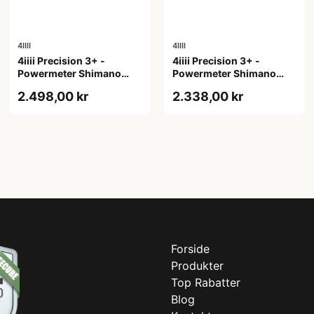
4IIII
4IIII
4iiii Precision 3+ -
4iiii Precision 3+ -
Powermeter Shimano
Powermeter Shimano
105 R7100 - Single side -
105 R7100 - Single side -
2.498,00 kr
2.338,00 kr
170mm
172,5mm
Forside
Produkter
Top Rabatter
Blog