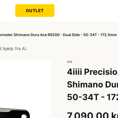
OUTLET
owermeter Shimano Dura Ace R9200 - Dual Side - 50-34T - 172,5mm
 hjælp fra AI.
4IIII
4iiii Precis
Shimano Dur
50-34T - 1
7.090,00 k