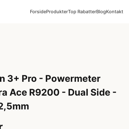
Forside
Produkter
Top Rabatter
Blog
Kontakt
ion 3+ Pro - Powermeter
a Ace R9200 - Dual Side -
72,5mm
r