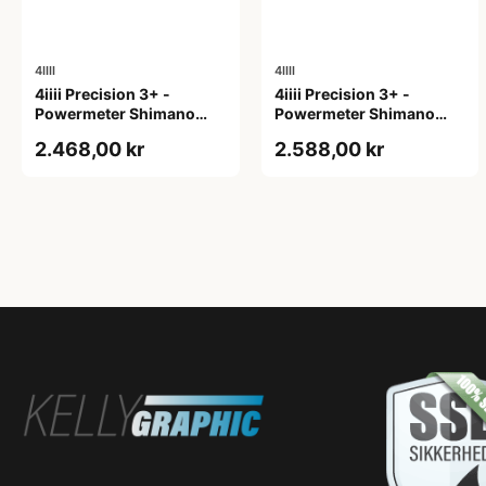
4IIII
4IIII
4iiii Precision 3+ -
4iiii Precision 3+ -
Powermeter Shimano
Powermeter Shimano
105 R7000 - Single side -
105 R7100 - Single side -
2.468,00 kr
2.588,00 kr
172,5mm
165mm