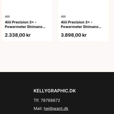
4IIII
4IIII
4iiii Precision 3+ -
4iiii Precision 3+ -
Powermeter Shimano
Powermeter Shimano
105 R7100 - Single side -
Dura Ace R9200 - Single
2.338,00 kr
3.898,00 kr
175mm
side - 165mm
KELLYGRAPHIC.DK
Tlf. 78768672
Mail:
hej@want.dk