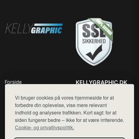
Forside
KELLYGRAPHIC.DK
Produkter
Tlf. 78768672
Top Rabatter
Vi bruger cookies på vores hjemmeside for at
Mail:
hej@want.dk
Blog
forbedre din oplevelse, vise mere relevant
Kontakt
indhold og analysere trafikken. Kort sagt: for at
Cookie- og privatlivspolitik
siden fungerer bedre – ikke for at være irriterende.
Cookie- og privatlivspolitik.