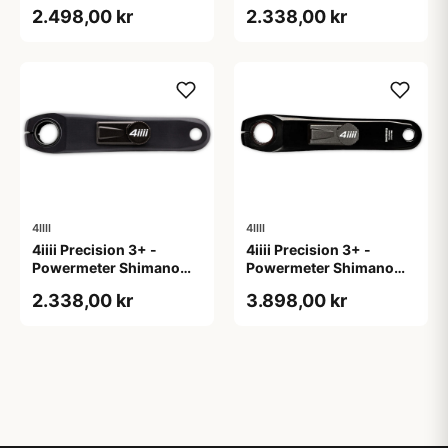
105 R7100 - Single side
105 R7100 - Single side
2.498,00 kr
2.338,00 kr
- 170mm
- 172,5mm
4IIII
4IIII
4iiii Precision 3+ -
4iiii Precision 3+ -
Powermeter Shimano
Powermeter Shimano
105 R7100 - Single side
Dura Ace R9200 - Single
2.338,00 kr
3.898,00 kr
- 175mm
side - 165mm