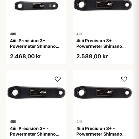
4IIII
4IIII
4iiii Precision 3+ -
4iiii Precision 3+ -
Powermeter Shimano
Powermeter Shimano
105 R7000 - Single side
105 R7100 - Single side
2.468,00 kr
2.588,00 kr
- 172,5mm
- 165mm
4IIII
4IIII
4iiii Precision 3+ -
4iiii Precision 3+ -
Powermeter Shimano
Powermeter Shimano