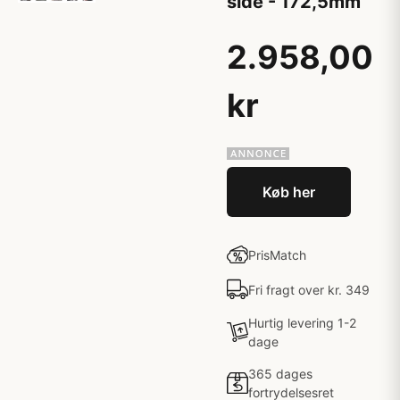
side - 172,5mm
2.958,00
kr
Køb her
PrisMatch
Fri fragt over kr. 349
Hurtig levering 1-2
dage
365 dages
fortrydelsesret