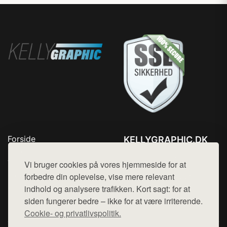
Forside
KELLYGRAPHIC.DK
Produkter
Tlf. 78768672
Top Rabatter
Vi bruger cookies på vores hjemmeside for at
Mail:
hej@want.dk
Blog
forbedre din oplevelse, vise mere relevant
Kontakt
indhold og analysere trafikken. Kort sagt: for at
Cookie- og privatlivspolitik
siden fungerer bedre – ikke for at være irriterende.
Cookie- og privatlivspolitik.