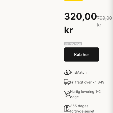
320,00
799,00
kr
kr
Køb her
PrisMatch
Fri fragt over kr. 349
Hurtig levering 1-2
dage
365 dages
fortrydelsesret