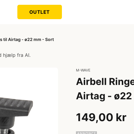
OUTLET
 til Airtag - ø22 mm - Sort
 hjælp fra AI.
M-WAVE
Airbell Ring
Airtag - ø22
149,00 kr