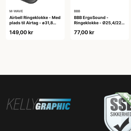
M-WAVE
BBB
Airbell Ringeklokke - Med
BBB ErgoSound -
plads til Airtag - ø31,8
Ringeklokke - Ø25,4/22,2
mm - Sort
mm - Sort
149,00 kr
77,00 kr