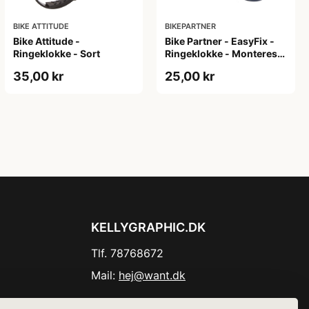
BIKE ATTITUDE
BIKEPARTNER
Bike Attitude -
Bike Partner - EasyFix -
Ringeklokke - Sort
Ringeklokke - Monteres
med elastik - Aluminium -
35,00 kr
25,00 kr
Sort
KELLYGRAPHIC.DK
Tlf. 78768672
Mail:
hej@want.dk
Cookie- og privatlivspolitik