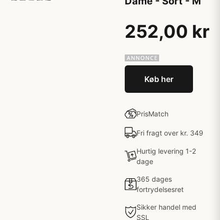
Dame - Sort - M
252,00 kr
Køb her
PrisMatch
Fri fragt over kr. 349
Hurtig levering 1-2
dage
365 dages
fortrydelsesret
Sikker handel med
SSL