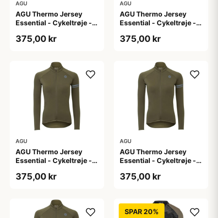
AGU
AGU
AGU Thermo Jersey
AGU Thermo Jersey
Essential - Cykeltrøje -
Essential - Cykeltrøje -
Dame - Army grøn - Str.
Dame - Army grøn - Str.
375,00 kr
375,00 kr
L
M
AGU
AGU
AGU Thermo Jersey
AGU Thermo Jersey
Essential - Cykeltrøje -
Essential - Cykeltrøje -
Dame - Army grøn - Str.
Dame - Army grøn - Str.
375,00 kr
375,00 kr
S
XL
SPAR 20%