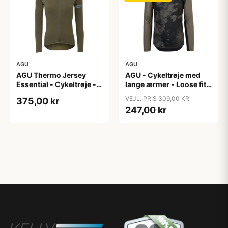
AGU
AGU
AGU Thermo Jersey
AGU - Cykeltrøje med
Essential - Cykeltrøje -
lange ærmer - Loose fit -
Dame - Army grøn - Str.
MTB - Army Grøn - Str. S
VEJL. PRIS 309,00 KR
375,00 kr
XXL
247,00 kr