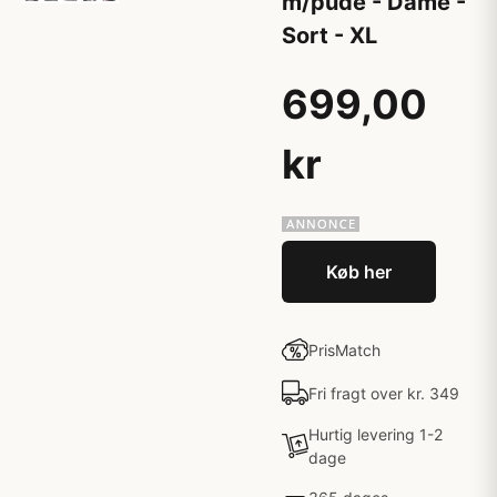
m/pude - Dame -
Sort - XL
699,00
kr
Køb her
PrisMatch
Fri fragt over kr. 349
Hurtig levering 1-2
dage