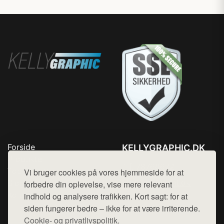
Forside
KELLYGRAPHIC.DK
Produkter
Tlf. 78768672
Top Rabatter
Vi bruger cookies på vores hjemmeside for at
Mail:
hej@want.dk
Blog
forbedre din oplevelse, vise mere relevant
Kontakt
indhold og analysere trafikken. Kort sagt: for at
Cookie- og privatlivspolitik
siden fungerer bedre – ikke for at være irriterende.
Cookie- og privatlivspolitik.