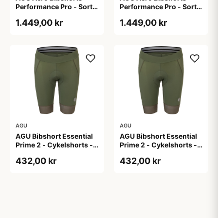
Performance Pro - Sort -
Performance Pro - Sort -
Str. 2XL
Str. XL
1.449,00 kr
1.449,00 kr
AGU
AGU
AGU Bibshort Essential
AGU Bibshort Essential
Prime 2 - Cykelshorts -
Prime 2 - Cykelshorts -
Dame - Army Grøn - Str.
Dame - Army Grøn - Str.
432,00 kr
432,00 kr
2XL
L